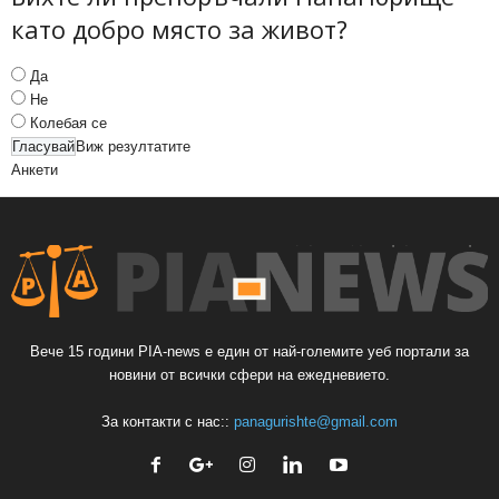
като добро място за живот?
Да
Не
Колебая се
Виж резултатите
Анкети
Вече 15 години PIA-news е един от най-големите уеб портали за
новини от всички сфери на ежедневието.
За контакти с нас::
panagurishte@gmail.com