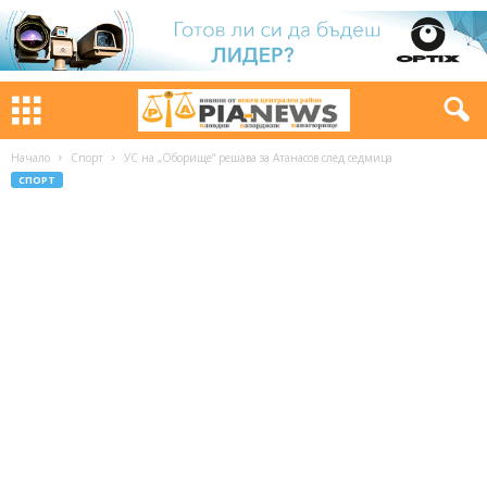
Начало
Спорт
УС на „Оборище“ решава за Атанасов след седмица
СПОРТ