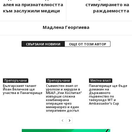
алея на признателността
стимулирането на
към заслужили медици
раждаемостта
Мадлена Георгиева
СВЪРЗАНИ НОВИНИ
ОЩЕ ОТ ТОЗИ АВТОР
Препоръчани
Препоръчани
Местна власт
Българският талант
Съвместен екип от
Панагюрище ще бъде
Йоан Величков ще
уролози и хирурзи в
домакин на
участва в Панагюрище
МБАЛ „Уни Хоспитал“
Държавното
извърши сложна
първенство по
комбинирана
таекуондо WT и
операция чрез
Ambassador’s Cup
миниразрез и един
оперативен достъп