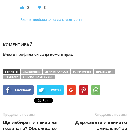
0
0
Влез в профила си за да коментираш
КОМЕНТИРАЙ
Влез в профила си за да коментираш
ЕТИКЕТИ
ЗАСЕДАНИЕ
ИВАН АТАНАСОВ
ИЛИЯ АНЧЕВ
ПРЕЗИДЕНТ
ТРЕНЬОР
УПРАВИТЕЛЕН СЪВЕТ
Facebook
Twitter
Предишна новина
Следваща новина
Ще избират и лекар на
Държавата и нейното
годината? Обсъжда се
„мислене“ за