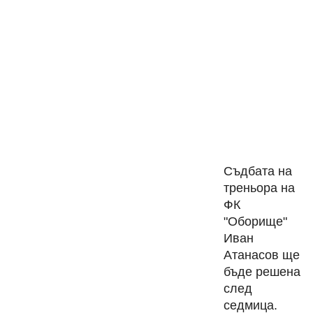
Съдбата на
треньора на
ФК
"Оборище"
Иван
Атанасов ще
бъде решена
след
седмица.