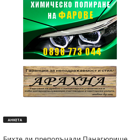
АНКЕТА
Бихте ли препоръчали Панагюрище