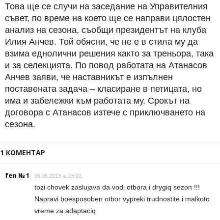
Това ще се случи на заседание на Управителния
съвет, по време на което ще се направи цялостен
анализ на сезона, съобщи президентът на клуба
Илия Анчев. Той обясни, че не е в стила му да
взима еднолични решения както за треньора, така
и за селекцията. По повод работата на Атанасов
Анчев заяви, че наставникът е изпълнен
поставената задача – класиране в петицата, но
има и забележки към работата му. Срокът на
договора с Атанасов изтече с приключването на
сезона.
1 КОМЕНТАР
fen № 1
06.06.2013 at 15:01
tozi chovek zaslujava da vodi otbora i drygiq sezon !!!
Napravi boesposoben otbor vypreki trudnostite i malkoto
vreme za adaptaciq