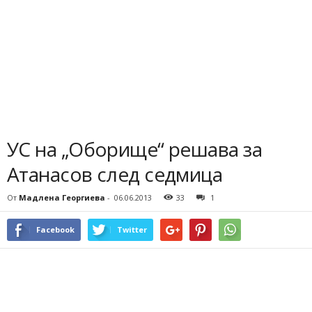
УС на „Оборище“ решава за
Атанасов след седмица
От
Мадлена Георгиева
-
06.06.2013
33
1
Facebook
Twitter