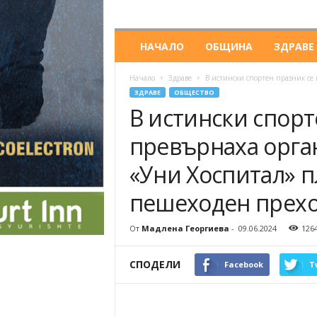
НАЧАЛО
ОБЩИНА
ЗДРАВЕ
Начало
Здраве
В истински спортен празник се
ЗДРАВЕ
ОБЩЕСТВО
В истински спорт
превърнаха орга
«Уни Хоспитал» п
пешеходен прехо
От
Мадлена Георгиева
-
09.06.2024
126
СПОДЕЛИ
Facebook
T