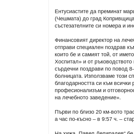
Ентусиастите да преминат марш
(Чешмата) до град Копривщица 
състезателните си номера и ин
Финансовият директор на лече
отправи специален поздрав към
които бе и самият той, от име
Хоспитал» и от ръководството
сърдечни поздрави по повод 8
болницата. Използваме този с
благодарността си към всички
професионализъм и отговорнос
на лечебното заведение».
Първи по близо 20 км-вото тра
а час по-късно – в 9:57 ч. – ст
На хижа „Павел Делирадев“ бе 