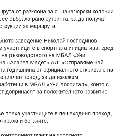
рута от разклона за с. Панагюрски колонии
се събраха рано сутринта, за да получат
струкции за маршрута.
бното заведение Николай Господинов
 участниците в спортната инициатива, сред
то на ръководството на МБАЛ «Уни
 на «Асарел Медет» АД: «Отправяме най-
-та годишнина от официалното откриване на
пециален повод, за да изкажем
 работещи в МБАЛ «Уни Хоспитал», които с
т допринасят за положителното развитие
се поеха участниците в пешеходния преход,
артираха и бегачите.
контролният пункт на спортното