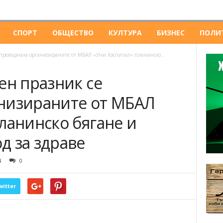
СПОРТ
ОБЩЕСТВО
КУЛТУРА
БИЗНЕС
ПОЛИ
 превърнаха организираните от МБАЛ «Уни Хоспитал» планинско...
ен празник се
низираните от МБАЛ
ланинско бягане и
д за здраве
4
0
witter