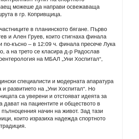
елаещ можеше да направи освежаваща
рута в гр. Копривщица.
астниците в планинското бягане. Първо
ев и Ален Груев, които стигнаха финала
и по-късно – в 12:09 ч. финала пресече Лука
о, а на трето се класира д-р Радослав
роентерология на МБАЛ „Уни Хоспитал“,
ински специалисти и модерната апаратура
 и развитието на „Уни Хоспитал“. Но
ницата са уверени и отстояват идеята за
а дават на пациентите и обществото в
и пълноценния начин на живот. Зад тази
тници, които изразиха надежда спортното
 традиция.