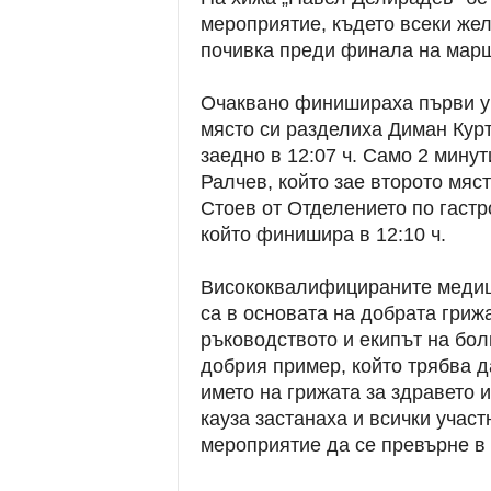
мероприятие, където всеки ж
почивка преди финала на марш
Очаквано финишираха първи уч
място си разделиха Диман Курт
заедно в 12:07 ч. Само 2 минут
Ралчев, който зае второто мяст
Стоев от Отделението по гаст
който финишира в 12:10 ч.
Висококвалифицираните медиц
са в основата на добрата грижа
ръководството и екипът на бол
добрия пример, който трябва д
името на грижата за здравето 
кауза застанаха и всички учас
мероприятие да се превърне в