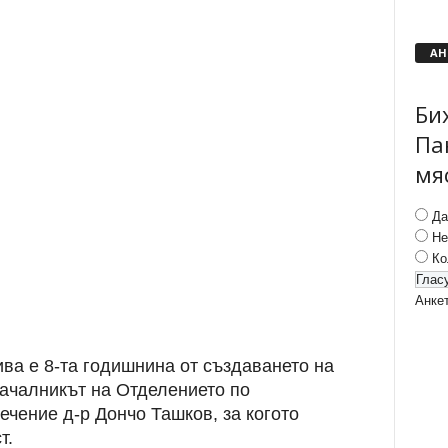
АН
Би
Па
мя
Да
Не
Ко
Анке
ва е 8-та годишнина от създаването на
началникът на Отделението по
ечение д-р Дончо Ташков, за когото
т.