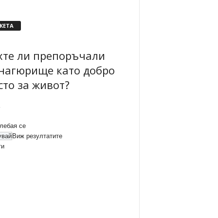
КЕТА
хте ли препоръчали
нагюрище като добро
сто за живот?
лебая се
Виж резултатите
ти