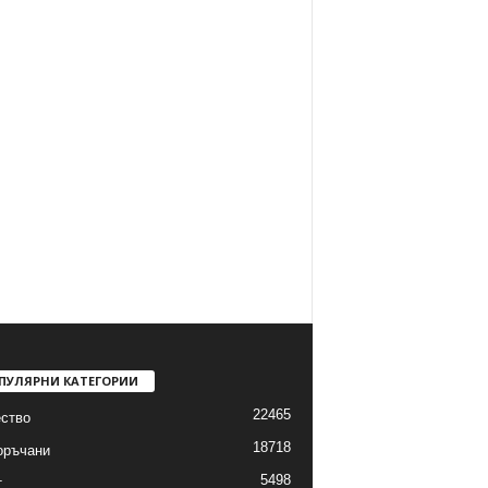
ПУЛЯРНИ КАТЕГОРИИ
22465
ство
18718
оръчани
5498
т