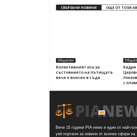
СВЪРЗАНИ НОВИНИ
ОЩЕ ОТ ТОЗИ А
Общество
Общест
Колективният иск за
Кадри 
състоянието на пътищата
Церов
вече е внесен в съда
показ
с пла
Вече 15 години PIA-news е един от най-гол
уеб портали за новини от всички сфери на