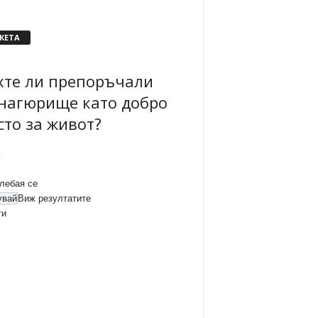
КЕТА
хте ли препоръчали
нагюрище като добро
сто за живот?
лебая се
Виж резултатите
ти