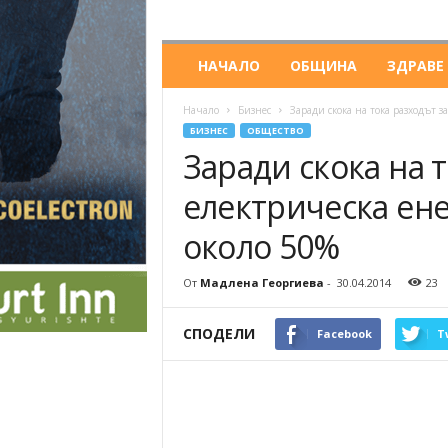
НАЧАЛО
ОБЩИНА
ЗДРАВЕ
Начало
Бизнес
Заради скока на тока разходът за
БИЗНЕС
ОБЩЕСТВО
Заради скока на 
електрическа енер
около 50%
От
Мадлена Георгиева
-
30.04.2014
23
СПОДЕЛИ
Facebook
T