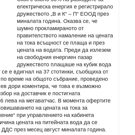
електрическа енергия е регистрирало
дружеството „В и К“ – П“ ЕООД през
миналата година. Оказва се, че
шумно прокламираното от
правителството намаление на цената
на тока всъщност се плаща и през
цената на водата. Преди да излезем
на свободния енергиен пазар
дружеството плащаше на кубик вода
т се е вдигнал на 37 стотинки, съобщиха от
 по време на общото събрание, проведено
ев дори коментира, че това е възможно
збор на доставчик е постигната
66 лева на мегаватчас. В момента офертите
овишаването на цената на тока за
жение“ при управлението на кабинета
ичина цената на питейната вода да се
з ДДС през месец август миналата година.