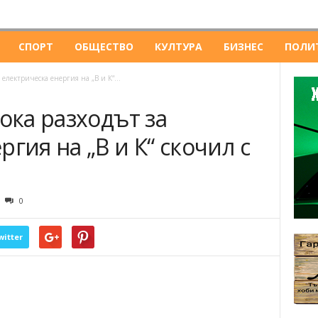
СПОРТ
ОБЩЕСТВО
КУЛТУРА
БИЗНЕС
ПОЛИ
 електрическа енергия на „В и К“...
тока разходът за
гия на „В и К“ скочил с
0
witter