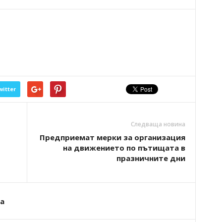
witter
Следваща новина
Предприемат мерки за организация
на движението по пътищата в
празничните дни
а