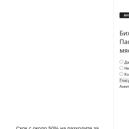
АН
Би
Па
мя
Да
Не
Ко
Анке
Скок с около 50% на разходите за