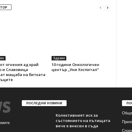
ВТОР
во
Здраве
от огнения ад край
10 години Онкологичен
о и Славовица
център „Уни Хоспитал“
ват мащаба на битката
мъците
ПОСЛЕДНИ НОВИНИ
ПО
Обще
Колективният иск за
състоянието на пътищата
Преп
емите
вече е внесен в съда
Спор