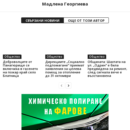
Мадлена Георгиева
СВЪРЗАНИ НОВИНИ
ОЩЕ ОТ ТОЗИ АВТОР
Общество
Общество
Общество
Доброволците от
Общината: Шахтата на
Дирекциите „Социално
Панагюрище се
ул. „Одрин“ е била
подпомагане“ приемат
включиха в гасенето
предвидена за ремонт,
заявления за целева
на пожар край село
след сигнала вече е
помощ за отопление
Блатница
възстановена
до 31 октомври