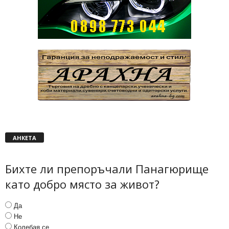
АНКЕТА
Бихте ли препоръчали Панагюрище
като добро място за живот?
Да
Не
Колебая се