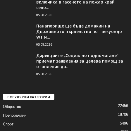
включиха в гасенето на пожар край
село...
05.08.2026
Панагюрище ще бъде домакин на
Държавното първенство по таекуондо
WT и...
05.08.2026
Дирекциите „Социално подпомагане“
приемат заявления за целева помощ за
отопление до...
05.08.2026
ПОПУЛЯРНИ КАТЕГОРИИ
22456
Общество
18706
Препоръчани
5496
Спорт