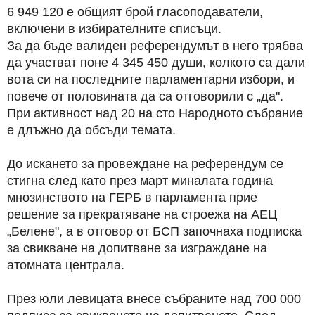
6 949 120 е общият брой гласоподаватели,
включени в избирателните списъци.
За да бъде валиден референдумът в него трябва
да участват поне 4 345 450 души, колкото са дали
вота си на последните парламентарни избори, и
повече от половината да са отговорили с „да".
При активност над 20 на сто Народното събрание
е длъжно да обсъди темата.
До искането за провеждане на референдум се
стигна след като през март миналата година
мнозинството на ГЕРБ в парламента прие
решение за прекратяване на строежа на АЕЦ
„Белене", а в отговор от БСП започнаха подписка
за свикване на допитване за изграждане на
атомната централа.
През юли левицата внесе събраните над 700 000