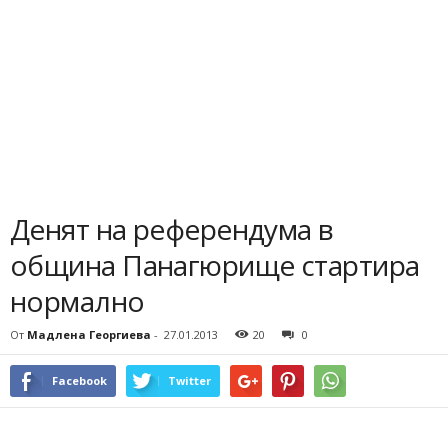
Денят на референдума в
община Панагюрище стартира
нормално
От
Мадлена Георгиева
-
27.01.2013
20
0
Facebook
Twitter