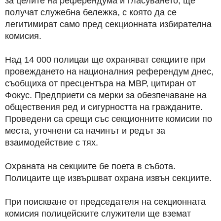
за целите на референдума и гласуването, ще
получат служебна бележка, с която да се
легитимират само пред секционната избирателна
комисия.
Над 14 000 полицаи ще охраняват секциите при
провеждането на националния референдум днес,
съобщиха от пресцентъра на МВР, цитиран от
Фокус. Предприети са мерки за обезпечаване на
обществения ред и сигурността на гражданите.
Проведени са срещи със секционните комисии по
места, уточнени са начинът и редът за
взаимодействие с тях.
Охраната на секциите бе поета в събота.
Полицаите ще извършват охрана извън секциите.
При поискване от председателя на секционната
комисия полицейските служители ще вземат