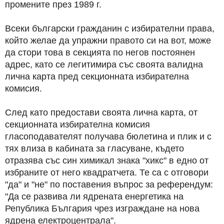
промените през 1989 г.
Всеки български гражданин с избирателни права,
който желае да упражни правото си на вот, може
да стори това в секцията по негов постоянен
адрес, като се легитимира със своята валидна
лична карта пред секционната избирателна
комисия.
След като предостави своята лична карта, от
секционната избирателна комисия
гласоподавателят получава бюлетина и плик и с
тях влиза в кабината за гласуване, където
отразява със син химикал знака "хикс" в едно от
избраните от него квадратчета. Те са с отговори
"да" и "не" по поставения въпрос за референдум:
"Да се развива ли ядрената енергетика на
Република България чрез изграждане на нова
ядрена електроцентрала".