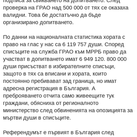
подписа за свикването на допитването. След
проверка на ГРАО над 500 000 от тях се оказаха
валидни. Това бе достатъчно да бъде
организирано допитването.
По данни на националната статистика хората с
право на глас у нас са 6 119 757 души. Според
списъците на служба ГРАО към МРРБ право да
участват в допитването имат 6 949 120. 800 000
души присъстват в избирателните списъци,
защото в тях са вписани и хората, които
постоянно пребивават зад граница, но имат
адресна регистрация в България. А
преброяването отчита само живеещите тук
граждани, обясниха от регионалното
министерство след обвиненията на опозицията за
мъртви души в списъците.
Референдумът е първият в България след