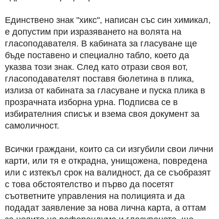
Единствено знак "хикс", написан със син химикал,
е допустим при изразяването на волята на
гласоподавателя. В кабината за гласуване ще
бъде поставено и специално табло, което да
указва този знак. След като отрази своя вот,
гласоподавателят поставя бюлетина в плика,
излиза от кабината за гласуване и пуска плика в
прозрачната изборна урна. Подписва се в
избирателния списък и взема своя документ за
самоличност.
Всички граждани, които са си изгубили свои лични
карти, или тя е открадна, унищожена, повредена
или с изтекъл срок на валидност, да се съобразят
с това обстоятелство и първо да посетят
съответните управления на полицията и да
подадат заявление за нова лична карта, а оттам