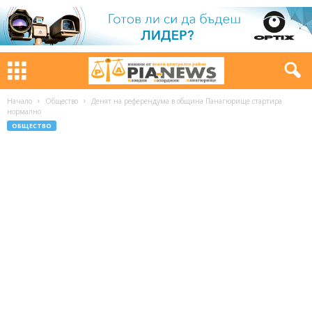
Начало
Общество
Денят на референдума в община Панагюрище стартира
нормално
ОБЩЕСТВО