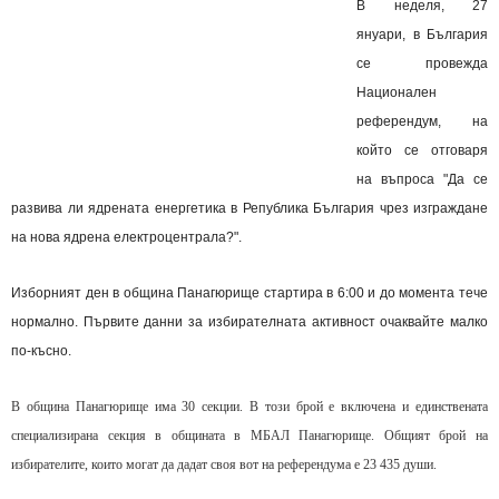
В неделя, 27
януари, в България
се провежда
Национален
референдум, на
който се отговаря
на въпроса "Да се
развива ли ядрената енергетика в Република България чрез изграждане
на нова ядрена електроцентрала?".
Изборният ден в община Панагюрище стартира в 6:00 и до момента тече
нормално. Първите данни за избирателната активност очаквайте малко
по-късно.
В община Панагюрище има 30 секции. В този брой е включена и единствената
специализирана секция в общината в МБАЛ Панагюрище. Общият брой на
избирателите, които могат да дадат своя вот на референдума е 23 435 души.