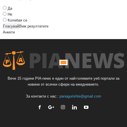
Да
Не
Колебая се
Виж резултатите
Анкети
Вече 15 години PIA-news е един от най-големите уеб портали за
новини от всички сфери на ежедневието.
За контакти с нас::
panagurishte@gmail.com