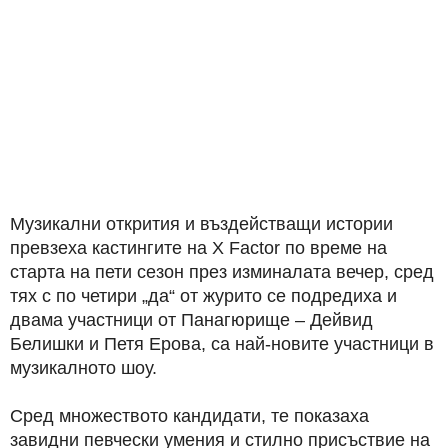
Музикални открития и въздействащи истории
превзеха кастингите на X Factor по време на
старта на пети сезон през изминалата вечер, сред
тях с по четири „да“ от журито се подредиха и
двама участници от Панагюрище – Дейвид
Белишки и Петя Ерова, са най-новите участници в
музикалното шоу.
Сред множеството кандидати, те показаха
завидни певчески умения и стилно присъствие на