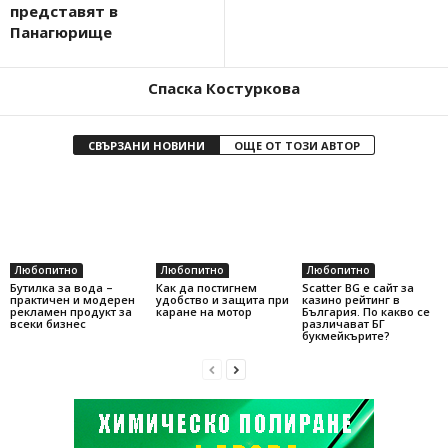
представят в
Панагюрище
Спаска Костуркова
СВЪРЗАНИ НОВИНИ
ОЩЕ ОТ ТОЗИ АВТОР
Любопитно
Любопитно
Любопитно
Бутилка за вода –
Как да постигнем
Scatter BG е сайт за
практичен и модерен
удобство и защита при
казино рейтинг в
рекламен продукт за
каране на мотор
България. По какво се
всеки бизнес
различават БГ
букмейкърите?