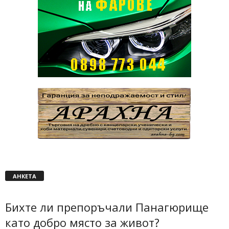
АНКЕТА
Бихте ли препоръчали Панагюрище
като добро място за живот?