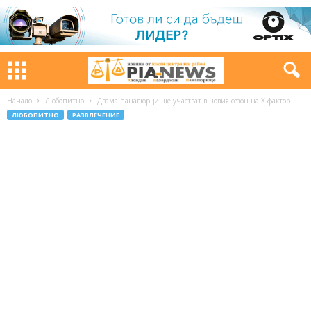
Начало
Любопитно
Двама панагюрци ще участват в новия сезон на Х фактор
ЛЮБОПИТНО
РАЗВЛЕЧЕНИЕ