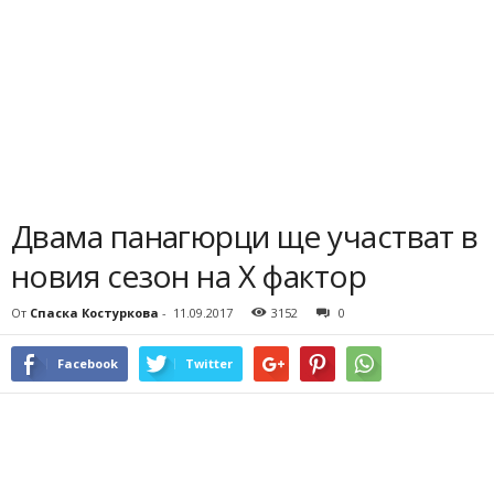
Двама панагюрци ще участват в
новия сезон на Х фактор
От
Спаска Костуркова
-
11.09.2017
3152
0
Facebook
Twitter