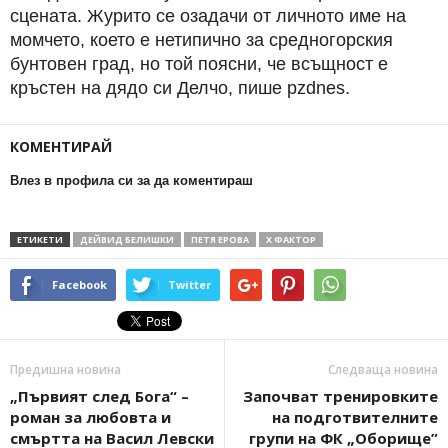
сцената. Журито се озадачи от личното име на
момчето, което е нетипично за средногорския
бунтовен град, но той поясни, че всъщност е
кръстен на дядо си Делчо, пише pzdnes.
КОМЕНТИРАЙ
Влез в профила си за да коментираш
ЕТИКЕТИ
ДЕЙВИД БЕЛИШКИ
ПЕТЯ ЕРОВА
Х ФАКТОР
Facebook
Twitter
Предишна новина
Следваща новина
„Първият след Бога“ –
Започват тренировките
роман за любовта и
на подготвителните
смъртта на Васил Левски
групи на ФК „Оборище”