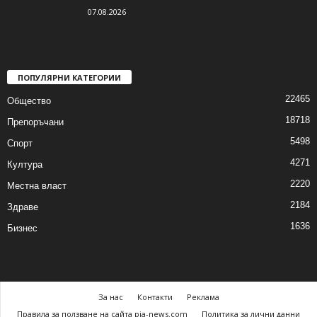
07.08.2026
ПОПУЛЯРНИ КАТЕГОРИИ
22465
Общество
18718
Препоръчани
5498
Спорт
4271
Култура
2220
Местна власт
2184
Здраве
1636
Бизнес
За нас
Контакти
Реклама
Правила за ползване на сайта pia-news.com
Политика за лични данни