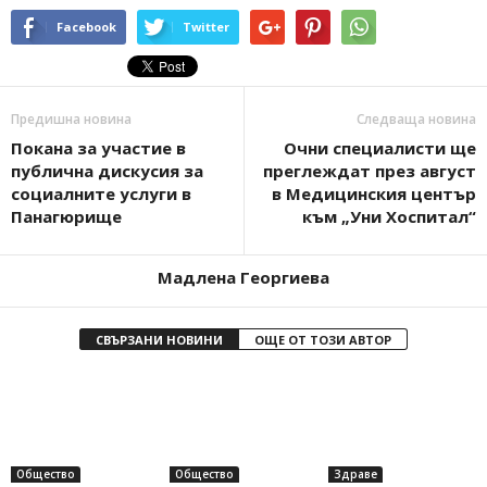
Facebook
Twitter
Предишна новина
Следваща новина
Покана за участие в
Очни специалисти ще
публична дискусия за
преглеждат през август
социалните услуги в
в Медицинския център
Панагюрище
към „Уни Хоспитал“
Мадлена Георгиева
СВЪРЗАНИ НОВИНИ
ОЩЕ ОТ ТОЗИ АВТОР
Общество
Общество
Здраве