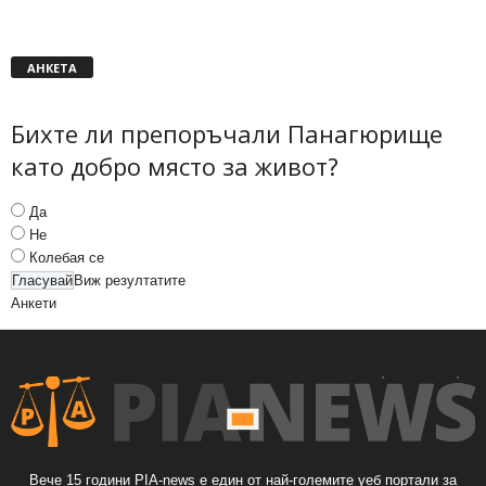
АНКЕТА
Бихте ли препоръчали Панагюрище
като добро място за живот?
Да
Не
Колебая се
Виж резултатите
Анкети
Вече 15 години PIA-news е един от най-големите уеб портали за