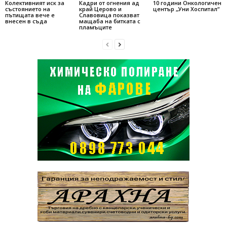
Колективният иск за
Кадри от огнения ад
10 години Онкологичен
състоянието на
край Церово и
център „Уни Хоспитал“
пътищата вече е
Славовица показват
внесен в съда
мащаба на битката с
пламъците