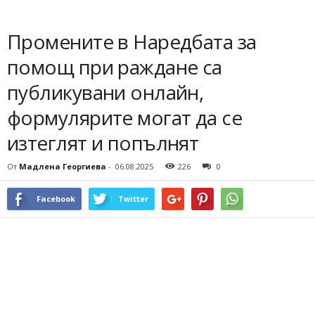
Промените в Наредбата за
помощ при раждане са
публикувани онлайн,
формулярите могат да се
изтеглят и попълнят
От
Мадлена Георгиева
-
06.08.2025
226
0
Facebook
Twitter