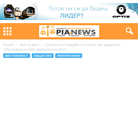
Начало
Местна власт
Промените в Наредбата за помощ при раждане са
публикувани онлайн, формулярите могат...
МЕСТНА ВЛАСТ
ОБЩЕСТВО
ПРЕПОРЪЧАНИ