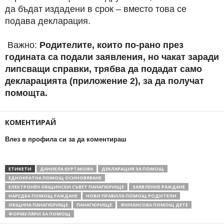
да бъдат издадени в срок – вместо това се
подава декларация.
Важно:
Родителите, които по-рано през
годината са подали заявления, но чакат заради
липсващи справки, трябва да подадат само
декларацията (приложение 2), за да получат
помощта.
КОМЕНТИРАЙ
Влез в профила си за да коментираш
ЕТИКЕТИ
ДАНИЕЛА КУРТАКОВА
ДЕКЛАРАЦИЯ ЗА ПОМОЩ
ЕДНОКРАТНА ПОМОЩ ОСИНОВЯВАНЕ
ЕЛЕКТРОНЕН ОБЩИНСКИ СЪВЕТ ПАНАГЮРИЩЕ
ЗАЯВЛЕНИЕ РАЖДАНЕ
НАРЕДБА ПОМОЩ РАЖДАНЕ
НОВИ ПРАВИЛА ПОМОЩ РОДИТЕЛИ
ОБЩИНА ПАНАГЮРИЩЕ
ПАНАГЮРИЩЕ
ФИНАНСОВА ПОМОЩ ДЕТЕ
ФОРМУЛЯРИ ЗА ПОМОЩ