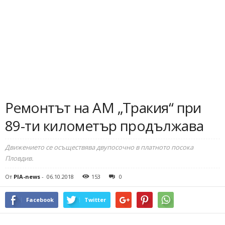
Ремонтът на АМ „Тракия“ при
89-ти километър продължава
Движението се осъществява двупосочно в платното посока
Пловдив.
От
PIA-news
-
06.10.2018
153
0
Facebook
Twitter