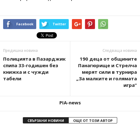
Facebook
Twitter
Предишна новина
Следваща новина
Полицията в Пазарджик
190 деца от общините
спипа 33-годишен без
Панагюрище и Стрелча
книжка и с чужди
мерят сили в турнира
табели
„За малките и голямата
игра“
PIA-news
СВЪРЗАНИ НОВИНИ
ОЩЕ ОТ ТОЗИ АВТОР