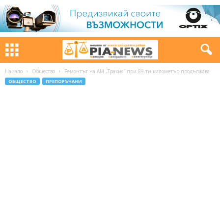
Начало
Общество
Ремонтът на АМ „Тракия“ при 89-ти километър продължава
ОБЩЕСТВО
ПРЕПОРЪЧАНИ