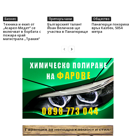
Бизнес
Препоръчани
Общество
Техника и екип от
Българският талант
Панагюрци покориха
„Асарел-Медет“ се
Йоан Величков ще
връх Казбек, 5054
включват в борбата с
участва в Панагюрище
метра
пожара край
магистрала „Тракия“