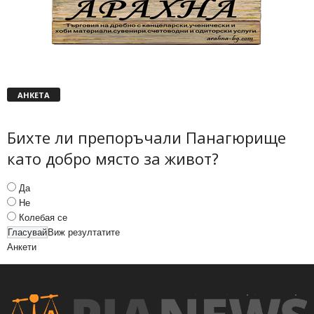
АНКЕТА
Бихте ли препоръчали Панагюрище
като добро място за живот?
Да
Не
Колебая се
Виж резултатите
Анкети