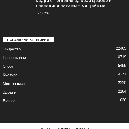
Кадри от огнения ад край Церово и
Славовица показват мащаба на...
07.08.2026
ПОПУЛЯРНИ КАТЕГОРИИ
22465
Общество
18719
Препоръчани
5499
Спорт
4271
Култура
2220
Местна власт
2184
Здраве
1636
Бизнес
За нас
Контакти
Реклама