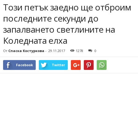
Този петък заедно ще отброим
последните секунди до
запалването светлините на
Коледната елха
От
Спаска Костуркова
-
29.11.2017
1278
0
Facebook
Twitter