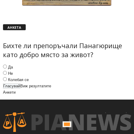
АНКЕТА
Бихте ли препоръчали Панагюрище
като добро място за живот?
Да
Не
Колебая се
Виж резултатите
Анкети