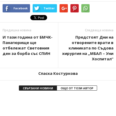
Facebook
Twitter
Предишна новина
Следваща новина
И тази година от БМЧК-
Предстоят Дни на
Панагюрище ще
отворените врати в
отбележат Световния
клиниката по Съдова
ден за борба със СПИН
хирургия на „МБАЛ – Уни
Хоспитал“
Спаска Костуркова
СВЪРЗАНИ НОВИНИ
ОЩЕ ОТ ТОЗИ АВТОР