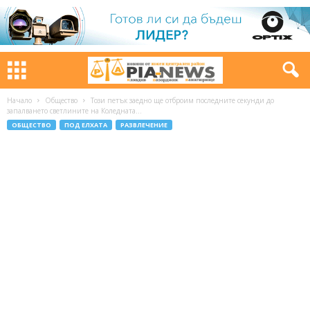
Начало
Общество
Този петък заедно ще отброим последните секунди до
запалването светлините на Коледната...
ОБЩЕСТВО
ПОД ЕЛХАТА
РАЗВЛЕЧЕНИЕ