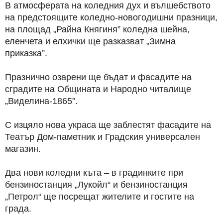
В атмосферата на коледния дух и вълшебството
на предстоящите коледно-новогодишни празници,
на площад „Райна Княгиня” коледна шейна,
еленчета и елхички ще разказват „Зимна
приказка”.
Празнично озарени ще бъдат и фасадите на
сградите на Общината и Народно читалище
„Виделина-1865”.
С изцяло нова украса ще заблестят фасадите на
Театър Дом-паметник и Градския универсален
магазин.
Два нови коледни къта – в градинките при
бензиностанция „Лукойл“ и бензиностанция
„Петрол“ ще посрещат жителите и гостите на
града.