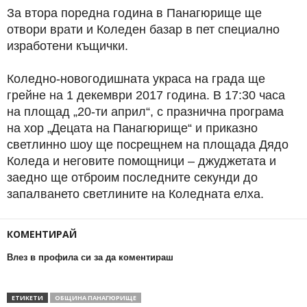
За втора поредна година в Панагюрище ще
отвори врати и Коледен базар в пет специално
изработени къщички.
Коледно-новогодишната украса на града ще
грейне на 1 декември 2017 година. В 17:30 часа
на площад „20-ти април“, с празнична програма
на хор „Децата на Панагюрище“ и приказно
светлинно шоу ще посрещнем на площада Дядо
Коледа и неговите помощници – джуджетата и
заедно ще отброим последните секунди до
запалването светлините на Коледната елха.
КОМЕНТИРАЙ
Влез в профила си за да коментираш
ЕТИКЕТИ
ОБЩИНА ПАНАГЮРИЩЕ