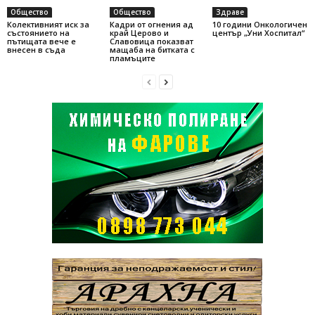
Общество
Общество
Здраве
Колективният иск за
Кадри от огнения ад
10 години Онкологичен
състоянието на
край Церово и
център „Уни Хоспитал“
пътищата вече е
Славовица показват
внесен в съда
мащаба на битката с
пламъците