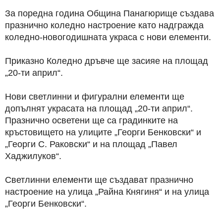
За поредна година Община Панагюрище създава
празнично коледно настроение като надгражда
коледно-новогодишната украса с нови елементи.
Приказно Коледно дръвче ще засияе на площад
„20-ти април“.
Нови светлинни и фигурални елементи ще
допълнят украсата на площад „20-ти април“.
Празнично осветени ще са градинките на
кръстовището на улиците „Георги Бенковски“ и
„Георги С. Раковски“ и на площад „Павел
Хаджилуков“.
Светлинни елементи ще създават празнично
настроение на улица „Райна Княгиня“ и на улица
„Георги Бенковски“.